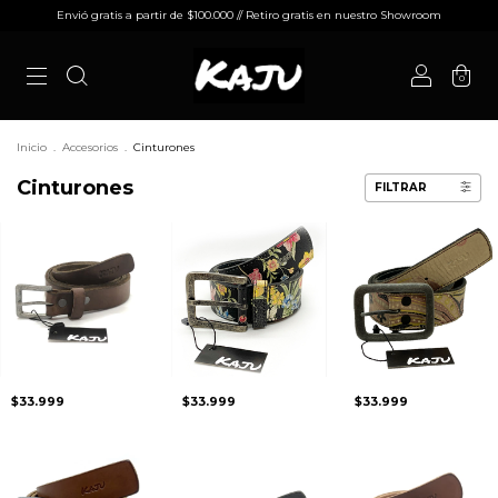
Envió gratis a partir de $100.000 // Retiro gratis en nuestro Showroom
0
Inicio
.
Accesorios
.
Cinturones
Cinturones
FILTRAR
$33.999
$33.999
$33.999