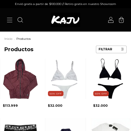
Envió gratis a partir de $100.000 // Retiro gratis en nuestro Showroom
0
Inicio
.
Productos
Productos
FILTRAR
50
%
OFF
50
%
OFF
$113.999
$32.000
$32.000