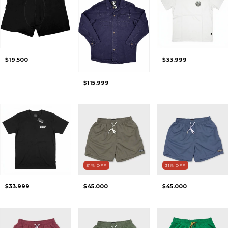
$19.500
$33.999
$115.999
31
%
OFF
31
%
OFF
$33.999
$45.000
$45.000