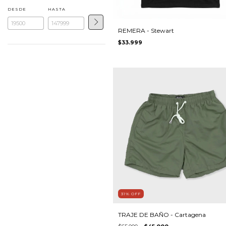
DESDE
HASTA
REMERA - Stewart
$33.999
31
%
OFF
TRAJE DE BAÑO - Cartagena