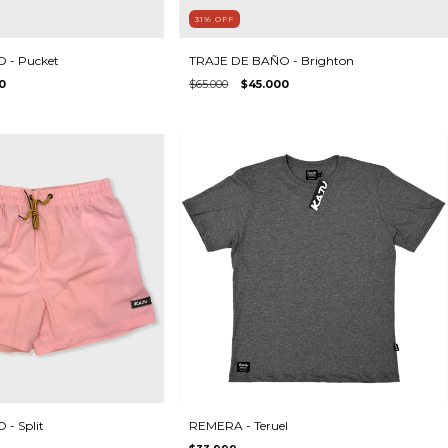
31
%
OFF
 - Pucket
TRAJE DE BAÑO - Brighton
0
$65.000
$45.000
- Split
REMERA - Teruel