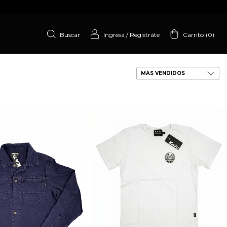
Buscar
Ingresá
/
Registráte
Carrito
(
0
)