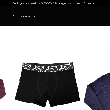
Envió gratis a partir de $100.000 // Retiro gratis en nuestro Showroom
s
Puntos de venta