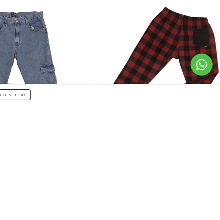
NTENDIDO
62
%
OFF
EGULAR - CARGO -
PANTS - Alili
$65.000
$25.000