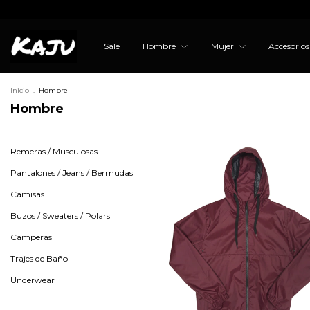
Sale
Hombre
Mujer
Accesorio
Inicio
.
Hombre
Hombre
Remeras / Musculosas
Pantalones / Jeans / Bermudas
Camisas
Buzos / Sweaters / Polars
Camperas
Trajes de Baño
Underwear