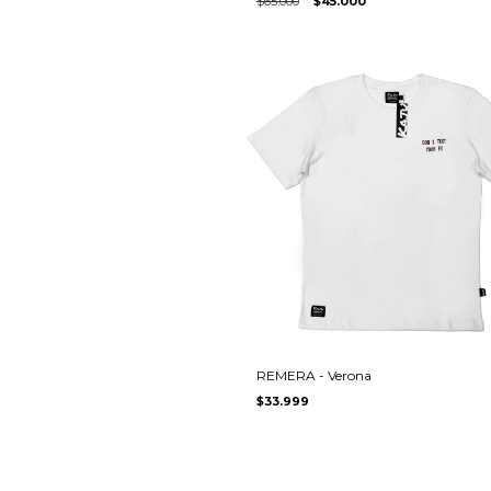
$65.000
$45.000
REMERA - Verona
$33.999