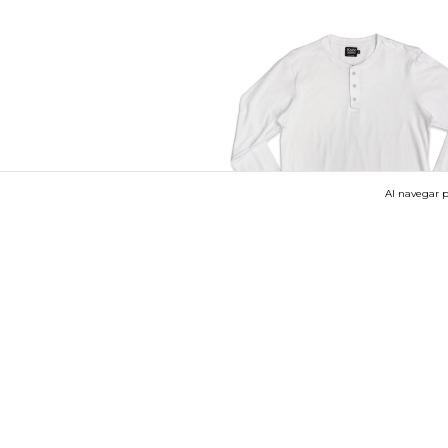
Al navegar p
10
%
OFF
Remera manga larga - Zurich
$35.999
$32.399