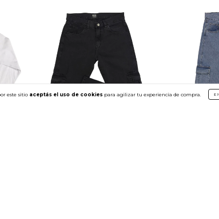
or este sitio
aceptás el uso de cookies
para agilizar tu experiencia de compra.
E
PANTALON - REGULAR - CARGO -
PANTALON - R
Manila
Edimburgo
$97.999
$97.999