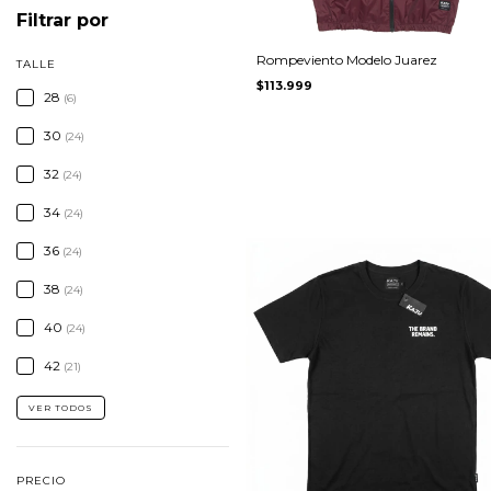
Filtrar por
Rompeviento Modelo Juarez
TALLE
$113.999
28
(6)
30
(24)
32
(24)
34
(24)
36
(24)
38
(24)
40
(24)
42
(21)
VER TODOS
PRECIO