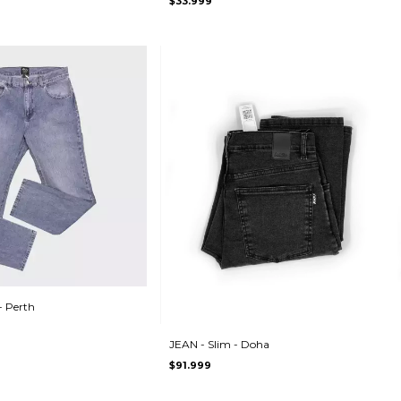
$33.999
- Perth
JEAN - Slim - Doha
$91.999