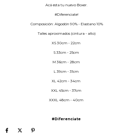
Acá esta tu nuevo Boxer.
#Diferenciate!
Composición: Algodón 90% - Elastano 10%
Talles aproximados (cintura - alto)
XS 30cm - 22cm
S 33cm - 25cm
M 36cm - 28cm
L 39cm - 31cm
XL 42cm - 34cm
XXL 45cm - 37cm
XXXL 48cm - 40cm
#Diferenciate