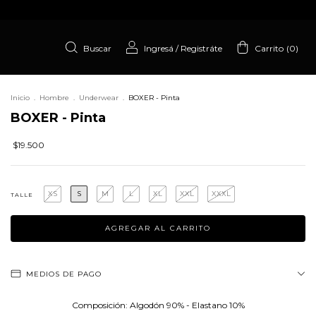
Buscar
Ingresá
/
Registráte
Carrito
(
0
)
Inicio
.
Hombre
.
Underwear
.
BOXER - Pinta
BOXER - Pinta
$19.500
XS
S
M
L
XL
XXL
XXXL
TALLE
MEDIOS DE PAGO
Composición: Algodón 90% - Elastano 10%