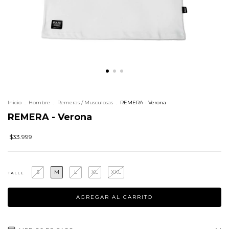
Inicio
.
Hombre
.
Remeras / Musculosas
.
REMERA - Verona
REMERA - Verona
$33.999
S
M
L
XL
XXL
TALLE