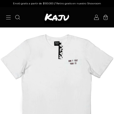
Envió gratis a partir de $100.000 // Retiro gratis en nuestro Showroom
0