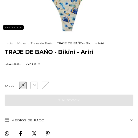
SIN STOCK
Inicio
.
Mujer
.
Trajes de Baño
.
TRAJE DE BAÑO - Bikini - Ariri
TRAJE DE BAÑO - Bikini - Ariri
$64.000
$32.000
S
M
L
TALLE
MEDIOS DE PAGO