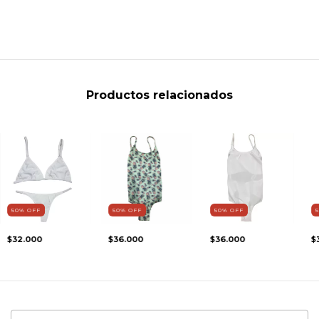
Productos relacionados
50
%
OFF
50
%
OFF
50
%
OFF
$32.000
$36.000
$36.000
$