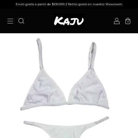
Envió gratis a partir de $100.000 // Retiro gratis en nuestro Showroom
0