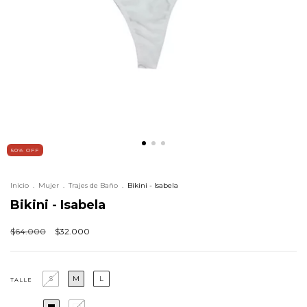
50
%
OFF
Inicio
.
Mujer
.
Trajes de Baño
.
Bikini - Isabela
Bikini - Isabela
$64.000
$32.000
S
M
L
TALLE