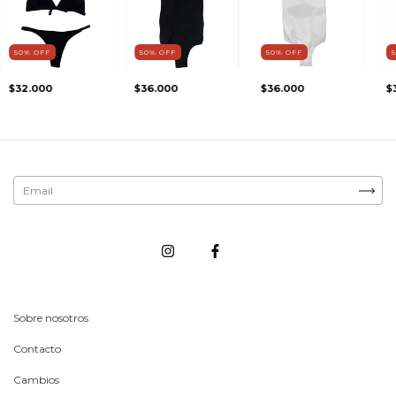
50
%
OFF
50
%
OFF
50
%
OFF
$32.000
$36.000
$36.000
$
Sobre nosotros
Contacto
Cambios