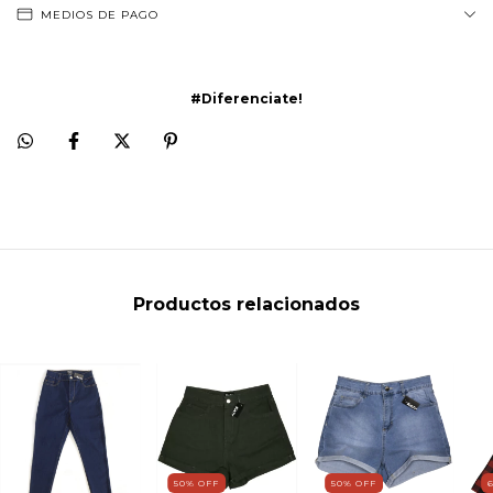
MEDIOS DE PAGO
#Diferenciate!
Productos relacionados
50
%
OFF
50
%
OFF