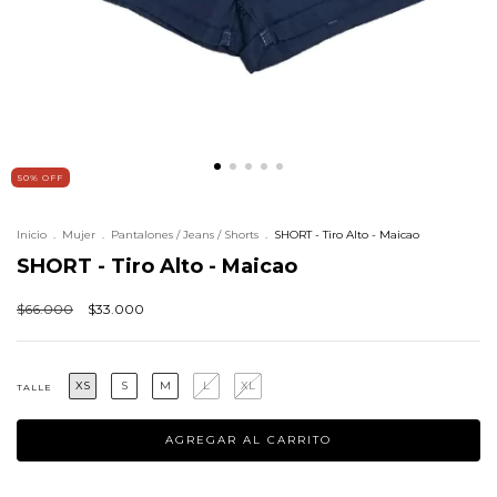
50
%
OFF
Inicio
.
Mujer
.
Pantalones / Jeans / Shorts
.
SHORT - Tiro Alto - Maicao
SHORT - Tiro Alto - Maicao
$66.000
$33.000
XS
S
M
L
XL
TALLE