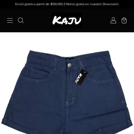
Envió gratis a partir de $100.000 // Retiro gratis en nuestro Showroom
0