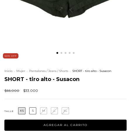
50
%
OFF
Inicio
.
Mujer
.
Pantalones / Jeans / Shorts
.
SHORT - tiro alto - Susacon
SHORT - tiro alto - Susacon
$66.000
$33.000
XS
S
M
L
XL
TALLE