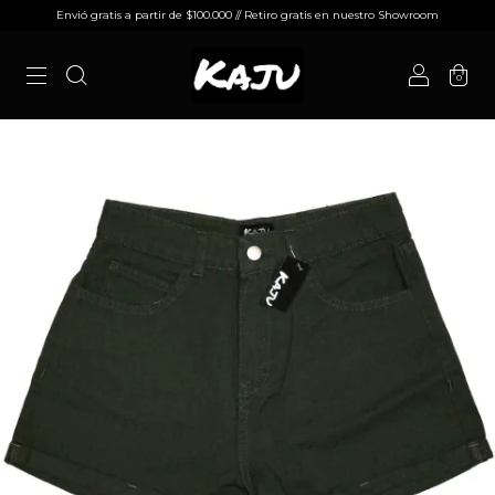
Envió gratis a partir de $100.000 // Retiro gratis en nuestro Showroom
0