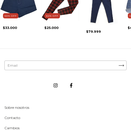
50
%
OFF
62
%
OFF
$33.000
$25.000
$
$79.999
Sobre nosotros
Contacto
Cambios